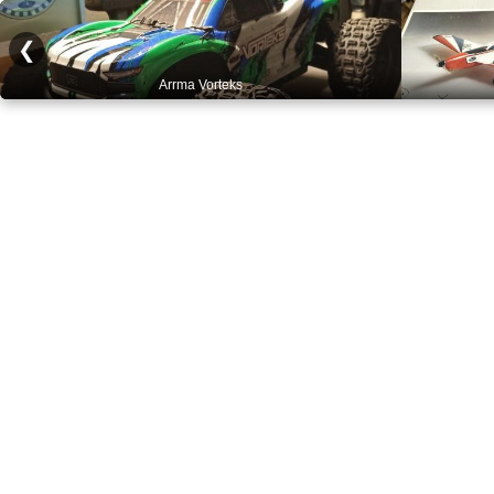
❮
Arrma Vorteks